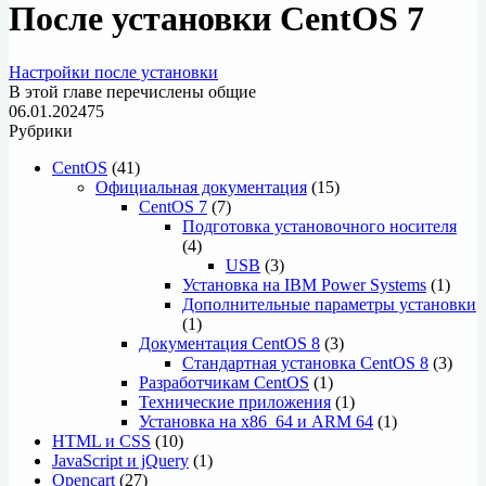
После установки CentOS 7
Настройки после установки
В этой главе перечислены общие
06.01.2024
75
Рубрики
CentOS
(41)
Официальная документация
(15)
CentOS 7
(7)
Подготовка установочного носителя
(4)
USB
(3)
Установка на IBM Power Systems
(1)
Дополнительные параметры установки
(1)
Документация CentOS 8
(3)
Стандартная установка CentOS 8
(3)
Разработчикам CentOS
(1)
Технические приложения
(1)
Установка на x86_64 и ARM 64
(1)
HTML и CSS
(10)
JavaScript и jQuery
(1)
Opencart
(27)