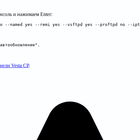
нсоль и нажимаем Enter:
o --named yes --remi yes --vsftpd yes --proftpd no --ipt
автообновление".
нели Vesta CP
.