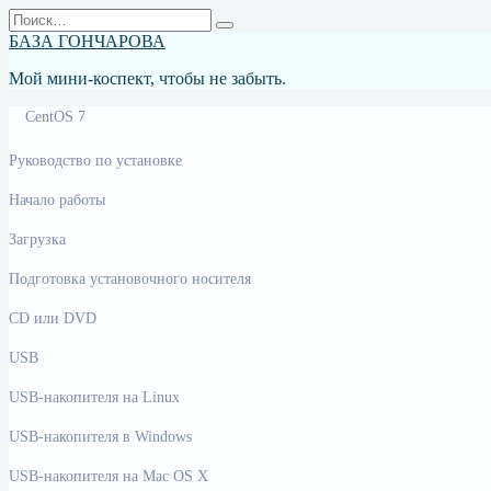
Перейти
Search
к
for:
БАЗА ГОНЧАРОВА
содержанию
Мой мини-коспект, чтобы не забыть.
CentOS 7
Руководство по установке
Начало работы
Загрузка
Подготовка установочного носителя
CD или DVD
USB
USB-накопителя на Linux
USB-накопителя в Windows
USB-накопителя на Mac OS X