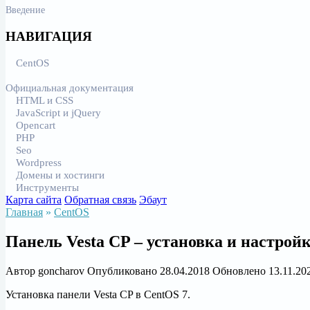
Введение
НАВИГАЦИЯ
CentOS
Официальная документация
HTML и CSS
JavaScript и jQuery
Opencart
PHP
Seo
Wordpress
Домены и хостинги
Инструменты
Карта сайта
Обратная связь
Эбаут
Главная
»
CentOS
Панель Vesta CP – установка и настрой
Автор
goncharov
Опубликовано
28.04.2018
Обновлено
13.11.20
Установка панели Vesta CP в CentOS 7.